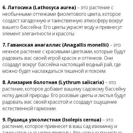
6. Латосика (Lathosyca aurea)
– это растение с
необычными оттенками фиолетового цвета, которое
создаст загадочную и таинственную атмосферу вокруг
вашего бассейна. Его цветы украсят воду и привнесут
элемент элегантности и красоты.
7. Гаванская анагаллис (Anagallis monellii)
– это
нежное растение с красивыми цветками, которые будут
радовать вас своей игрой красок и оттенков. Они
создадут вокруг бассейна настоящий водный рай, где
можно будет наслаждаться тишиной и покоем.
8. Ализария болотная (Lythrum salicaria)
– это
растение, которое добавит вашему садовому бассейну
нотку дикой природы. Его розовые цветы и листья будут
радовать вас своей красотой и создадут ощущение
естественной гармонии.
9. Пушица узколистная (Isolepis cernua)
– это
растение, которое привнесет в ваш сад изюминку и
замечательные нотки природы. Его нежные пушистые