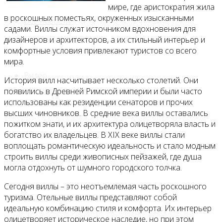
мире, где аристократия жила
в роскошных поместьях, окруженных изысканными
Все новости
садами. Виллы служат источником вдохновения для
дизайнеров и архитекторов, а их стильный интерьер и
комфортные условия привлекают туристов со всего
мира.
Видео
История вилл насчитывает несколько столетий. Они
появились в Древней Римской империи и были часто
использованы как резиденции сенаторов и прочих
высших чиновников. В средние века виллы оставались
пожитком знати, и их архитектура олицетворяла власть и
богатство их владельцев. В XIX веке виллы стали
воплощать романтическую идеальность и стало модным
строить виллы среди живописных пейзажей, где душа
могла отдохнуть от шумного городского толчка.
Сегодня виллы – это неотъемлемая часть роскошного
туризма. Отельные виллы представляют собой
идеальную комбинацию стиля и комфорта. Их интерьер
олицетворяет историческое наследие, но при этом