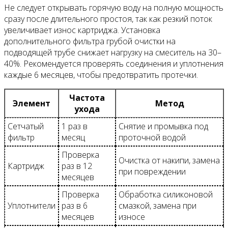
Не следует открывать горячую воду на полную мощность
сразу после длительного простоя, так как резкий поток
увеличивает износ картриджа. Установка
дополнительного фильтра грубой очистки на
подводящей трубе снижает нагрузку на смеситель на 30–
40%. Рекомендуется проверять соединения и уплотнения
каждые 6 месяцев, чтобы предотвратить протечки.
Частота
Элемент
Метод
ухода
Сетчатый
1 раз в
Снятие и промывка под
фильтр
месяц
проточной водой
Проверка
Очистка от накипи, замена
Картридж
раз в 12
при повреждении
месяцев
Проверка
Обработка силиконовой
Уплотнители
раз в 6
смазкой, замена при
месяцев
износе